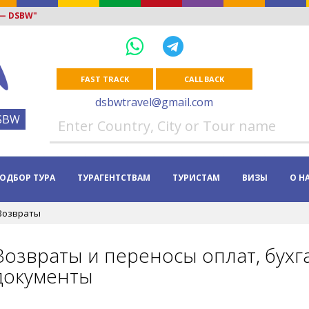
 — DSBW"
FAST TRACK
CALL BACK
dsbwtravel@gmail.com
SBW
ОДБОР ТУРА
ТУРАГЕНТСТВАМ
ТУРИСТАМ
ВИЗЫ
О Н
 Возвраты
Возвраты и переносы оплат, бухг
документы