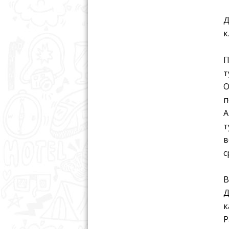
Д
к
П
т
О
п
А
т
в
с
В
Д
к
Р