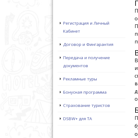
П
о
Регистрация и Личный
П
Кабинет
п
п
Договор и Фингарантия
Передача и получение
В
документов
и
с
Рекламные туры
в
д
Бонусная программа
о
Страхование туристов
П
DSBW+ для ТА
б
о