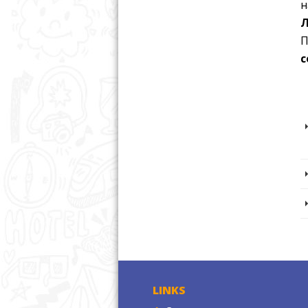
н
Л
П
c
LINKS