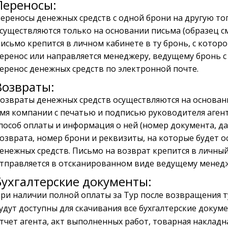
Переносы:
ереносы денежных средств с одной брони на другую тог
существляются только на основании письма (образец см
исьмо крепится в личном кабинете в ту бронь, с котор
еренос или направляется менеджеру, ведущему бронь с
еренос денежных средств по электронной почте.
Возвраты:
озвраты денежных средств осуществляются на основан
мя компании с печатью и подписью руководителя агент
пособ оплаты и информация о ней (номер документа, да
озврата, номер брони и реквизиты, на которые будет 
енежных средств. Письмо на возврат крепится в личный
тправляется в отсканированном виде ведущему менедж
Бухгалтерские документы:
ри наличии полной оплаты за Тур после возвращения т
удут доступны для скачивания все бухгалтерские докум
тчет агента, акт выполненных работ, товарная накладна