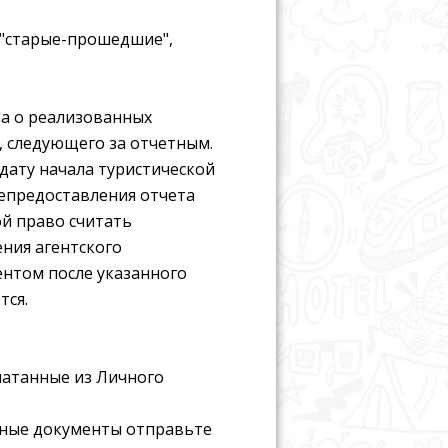
 "старые-прошедшие",
ра о реализованных
а, следующего за отчетным.
дату начала туристической
 непредоставления отчета
ой право считать
ния агентского
ентом после указанного
тся.
чатанные из Личного
етные документы отправьте