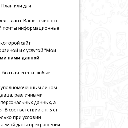
 План или для
ел План с Вашего явного
ный почты информационные
 которой сайт
орзиной и с услугой "Мои
ями нами данной
ут быть внесены любые
и уполномоченным лицом
давца, различными
 персональных данных, а
В соответствии с п. 5 ст.
олько при условии
агаемой даты прекращения