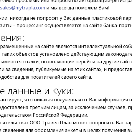
ие-либо проблемы или вопросы по авторизации-регистра
sales@mytrapla.com
и мы всегда поможем Вам!
ии никогда не попросят у Вас данные пластиковой кар
ты – процессинг осуществляется на сайте банка-партн
ения:
 размещенные на сайте являются интеллектуальной со
 таких объектов установлено действующим законодат
имеются ссылки, позволяющие перейти на другие сайт
и за сведения, публикуемые на этих сайтах, и предоста
удобства для посетителей своего сайта.
 данные и Куки:
антирует, что никакая полученная от Вас информация н
редоставлена третьим лицам, за исключением случаев, 
дательством Российской Федерации.
оятельствах ООО Травел План может попросить Вас за
 сведения для оформления анкеты в целях получения в