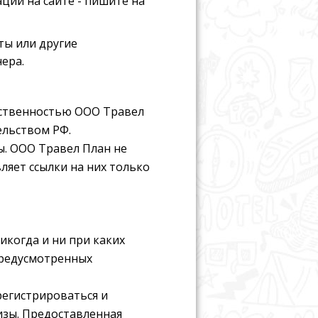
ции на сайте - пишите на
ты или другие
ера.
бственностью ООО Травел
ельством РФ.
ы. ООО Травел План не
вляет ссылки на них только
икогда и ни при каких
предусмотренных
регистрироваться и
изы. Предоставленная