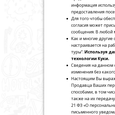
информация использу
предоставления посе
Для того чтобы обес
согласия может прис
сообщения. В любой 
Как и многие другие 
настраивается на раб
туры".
Используя да
технологии Куки.
Сведения на данном 
изменения без каког
Настоящим Вы выраж
Продавца Ваших пер
способами, в том чи
также на их передачу
21 ФЗ «О персональн
письменного уведомл