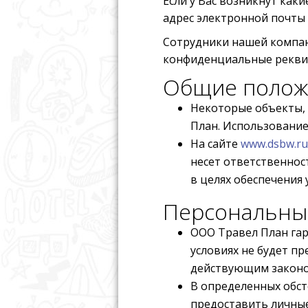
Если у Вас возникнут как
адрес электронной почты
Сотрудники нашей компан
конфиденциальные реквизи
Общие полож
Некоторые объекты,
План. Использование
На сайте
www.dsbw.ru
несет ответственност
в целях обеспечения 
Персональные
ООО Травел План гар
условиях не будет п
действующим законо
В определенных обст
предоставить личные