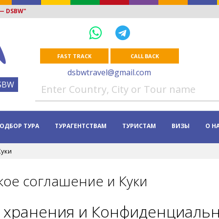
 — DSBW"
FAST TRACK
CALL BACK
dsbwtravel@gmail.com
SBW
ОДБОР ТУРА
ТУРАГЕНТСТВАМ
ТУРИСТАМ
ВИЗЫ
О Н
Куки
кое соглашение и Куки
 хранения и Конфиденциаль