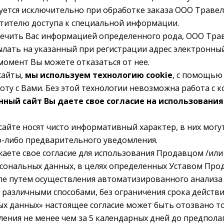
ется исключительно при обработке заказа ООО Травел
тителю доступа к специальной информации.
печить Вас информацией определенного рода, ООО Трав
ылать на указанный при регистрации адрес электрон
момент Вы можете отказаться от нее.
сайты,
мы используем технологию cookie
, с помощью
оту с Вами. Без этой технологии невозможна работа с к
нный сайт Вы даете свое согласие на использовани
сайте носят чисто информативный характер, в них мог
о-либо предварительного уведомления.
аете свое согласие для использования Продавцом /ил
сональных данных, в целях определенных Уставом Про
сле путем осуществления автоматизированного анализа
 различными способами, без ограничения срока действия. 
ых данных» настоящее согласие может быть отозвано т
ения не менее чем за 5 календарных дней до предпол