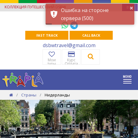
×
КОЛЛЕКЦИЯ ПУТЕШЕСТВИЙ DSBW
EUR
Ошибка на стороне
сервера (500)
FAST TRACK
CALL BACK
dsbwtravel@gmail.com
Мои
Курс
туры
Оплата
Страны
Нидерланды