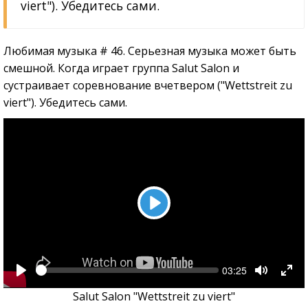
viert"). Убедитесь сами.
Любимая музыка # 46. Серьезная музыка может быть
смешной. Когда играет группа
Salut Salon и
сустраивает соревнование вчетвером ("Wettstreit zu
viert"). Убедитесь сами.
Play
Seek
Current
03:25
time
Play
Toggle
Tog
Mute
Full
Salut Salon "Wettstreit zu viert"