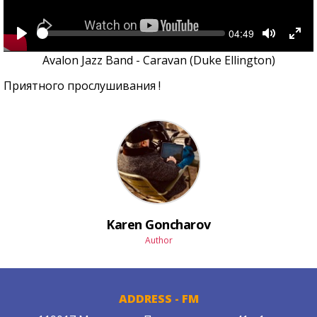
Seek
Current
04:49
time
Play
Toggle
Tog
Mute
Full
Avalon Jazz Band - Caravan (Duke Ellington)
Приятного прослушивания !
Karen Goncharov
Author
ADDRESS - FM