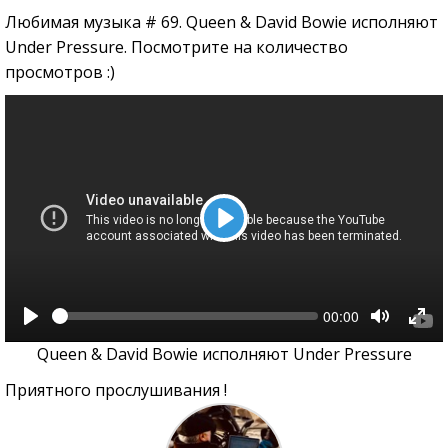
Любимая музыка # 69. Queen & David Bowie исполняют
Under Pressure. Посмотрите на количество
просмотров :)
Play
Seek
Current
00:00
time
Play
Toggle
Tog
Mute
Full
Queen & David Bowie исполняют Under Pressure
Приятного прослушивания !