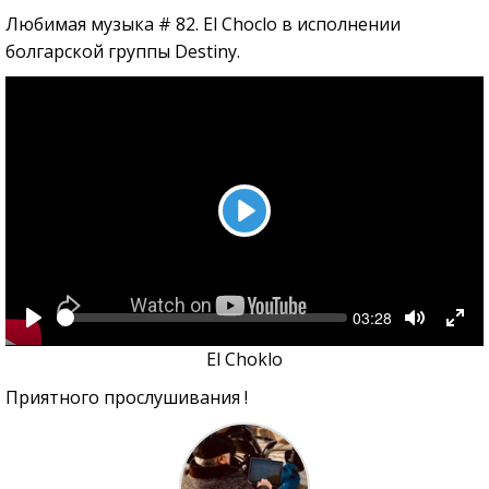
Любимая музыка # 82.
El Choclo в исполнении
болгарской группы Destiny.
Play
Seek
Current
03:28
time
Play
Toggle
Tog
Mute
Full
El Choklo
Приятного прослушивания !