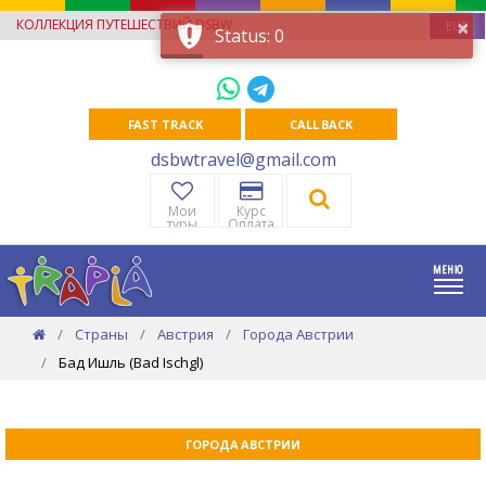
×
КОЛЛЕКЦИЯ ПУТЕШЕСТВИЙ DSBW
EUR
Status: 0
FAST TRACK
CALL BACK
dsbwtravel@gmail.com
Мои
Курс
туры
Оплата
Страны
Австрия
Города Австрии
Бад Ишль (Bad Ischgl)
ГОРОДА АВСТРИИ