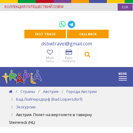
КОЛЛЕКЦИЯ ПУТЕШЕСТВИЙ DSBW
EUR
FAST TRACK
CALL BACK
dsbwtravel@gmail.com
Мои
Курс
туры
Оплата
Страны
Австрия
Города Австрии
Бад Лойперсдорф (Bad Loipersdorf)
Экскурсии
Австрия. Полет на вертолете в таверну
Steirereck (HL)