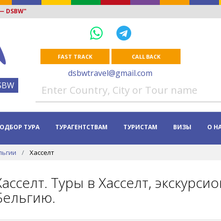
 — DSBW"
FAST TRACK
CALL BACK
dsbwtravel@gmail.com
SBW
ОДБОР ТУРА
ТУРАГЕНТСТВАМ
ТУРИСТАМ
ВИЗЫ
О Н
льгии
Хасселт
Хасселт. Туры в Хасселт, экскурси
Бельгию.