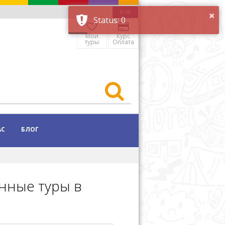
×
EUR
Status: 0
Мои
Курс
туры
Оплата
АС
БЛОГ
онные туры в