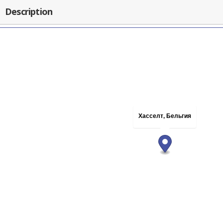
Description
Хасселт, Бельгия