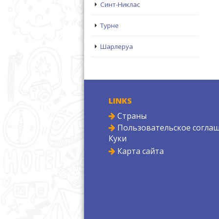
Синт-Никлас
Турне
Шарлеруа
LINKS
Страны
Пользовательское соглаш
Куки
Карта сайта