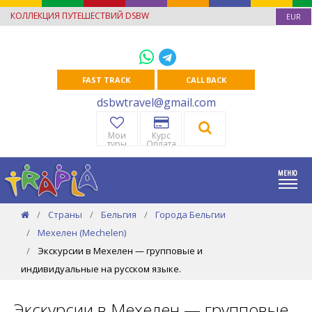
КОЛЛЕКЦИЯ ПУТЕШЕСТВИЙ DSBW
EUR
FAST TRACK
CALL BACK
dsbwtravel@gmail.com
Мои
Курс
туры
Оплата
Страны
Бельгия
Города Бельгии
Мехелен (Mechelen)
Экскурсии в Мехелен — групповые и
индивидуальные на русском языке.
Экскурсии в Мехелен — групповые