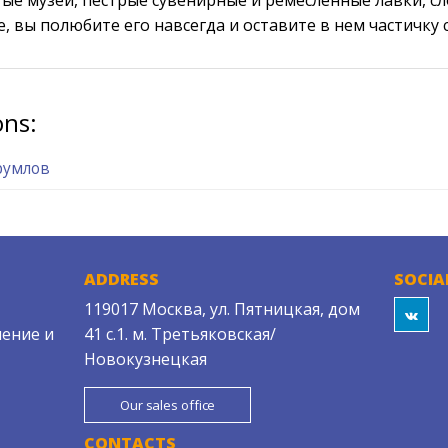
, вы полюбите его навсегда и оставите в нем частичку 
ons:
румлов
ADDRESS
SOCIA
119017 Москва, ул. Пятницкая, дом
ение и
41 с.1. м. Третьяковская/
Новокузнецкая
Our sales office
CONTACTS