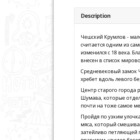
Description
Чешский Крумлов - мал
считается одним из са
изменился с 18 века. 
внесен в список миров
Средневековый замок Ч
хребет вдоль левого бе
Центр старого города р
Шумава, которые отдел
почти на тоже самое ме
Пройдя по узким улочк
мяса, который смешивае
затейливо петляющей п
правилам, увидев бога