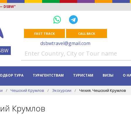
 — DSBW"
FAST TRACK
CALL BACK
dsbwtravel@gmail.com
SBW
ОДБОР ТУРА
ТУРАГЕНТСТВАМ
ТУРИСТАМ
ВИЗЫ
О Н
ии
Чешский Крумлов
Экскурсии
Чехия. Чешский Крумлов
ий Крумлов