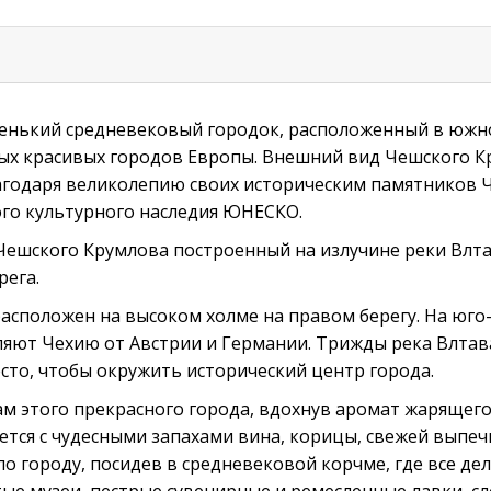
енький средневековый городок, расположенный в южно
мых красивых городов Европы. Внешний вид Чешского К
Благодаря великолепию своих историческим памятников
ого культурного наследия ЮНЕСКО.
ешского Крумлова построенный на излучине реки Влта
рега.
асположен на высоком холме на правом берегу. На юго
яют Чехию от Австрии и Германии. Трижды река Влтава
сто, чтобы окружить исторический центр города.
ам этого прекрасного города, вдохнув аромат жарящего
тся с чудесными запахами вина, корицы, свежей выпечк
о городу, посидев в средневековой корчме, где все де
тые музеи, пестрые сувенирные и ремесленные лавки, 