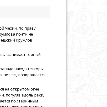
й Чехии, по праву
румлова почти не
 Чешский Крумлов
вы, занимает горный
-западе находятся горы
, петляя, возвращается
ся на открытом огне
и, погуляв вдоль реки,
лается по старинным
словом, познакомившись