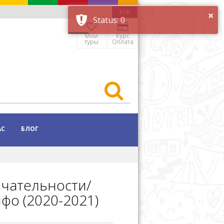
×
EUR
Status: 0
Мои
Курс
туры
Оплата
АС
БЛОГ
чательности/
фо (2020-2021)