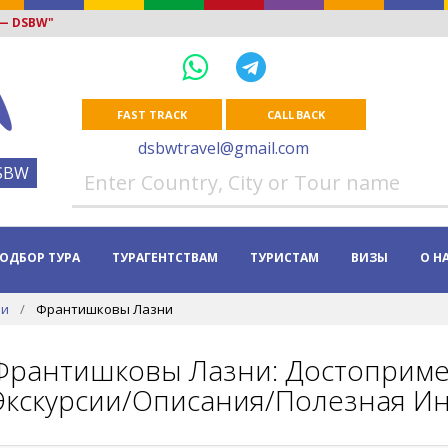
 — DSBW"
FAST TRACK
CALL BACK
dsbwtravel@gmail.com
SBW
ОДБОР ТУРА
ТУРАГЕНТСТВАМ
ТУРИСТАМ
ВИЗЫ
О Н
ии
Франтишковы Лазни
Франтишковы Лазни: Достоприме
Экскурсии/Описания/Полезная Ин