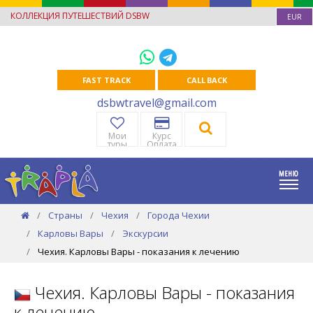
КОЛЛЕКЦИЯ ПУТЕШЕСТВИЙ DSBW
EUR
FAST TRACK
CALL BACK
dsbwtravel@gmail.com
Мои
Курс
туры
Оплата
Страны
Чехия
Города Чехии
Карловы Вары
Экскурсии
Чехия. Карловы Вары - показания к лечению
Чехия. Карловы Вары - показания
к лечению