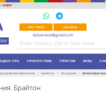
 — DSBW"
FAST TRACK
CALL BACK
dsbwtravel@gmail.com
SBW
ОДБОР ТУРА
ТУРАГЕНТСТВАМ
ТУРИСТАМ
ВИЗЫ
О Н
орода Великобритании
Брайтон
Экскурсии
Великобритани
ния. Брайтон