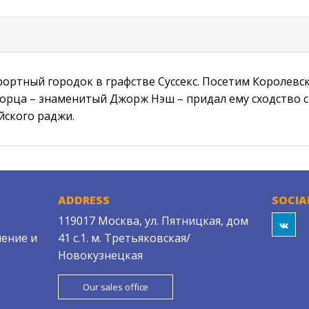
урортный городок в графстве Суссекс. Посетим Королевс
дворца – знаменитый Джорж Нэш – придал ему сходство 
ского раджи.
ADDRESS
SOCIA
119017 Москва, ул. Пятницкая, дом
ение и
41 с.1. м. Третьяковская/
Новокузнецкая
Our sales office