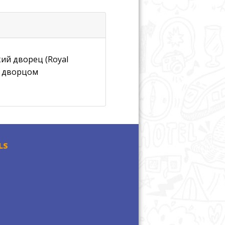
кий дворец (Royal
с дворцом
LS