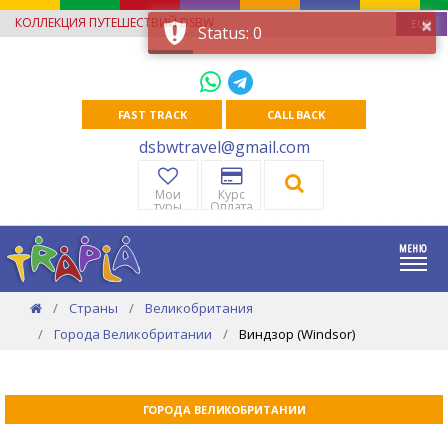
×
КОЛЛЕКЦИЯ ПУТЕШЕСТВИЙ DSBW
EUR
Status: 0
FAST TRACK
CALL BACK
dsbwtravel@gmail.com
Мои
Курс
туры
Оплата
Страны
Великобритания
Города Великобритании
Виндзор (Windsor)
ГОРОДА ВЕЛИКОБРИТАНИИ