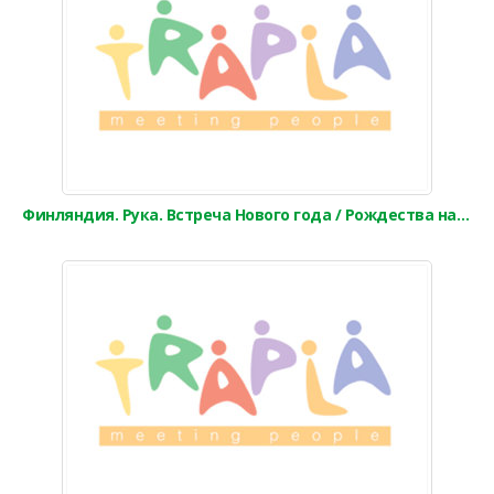
Финляндия. Рука. Встреча Нового года / Рождества на «Похъян сейта»