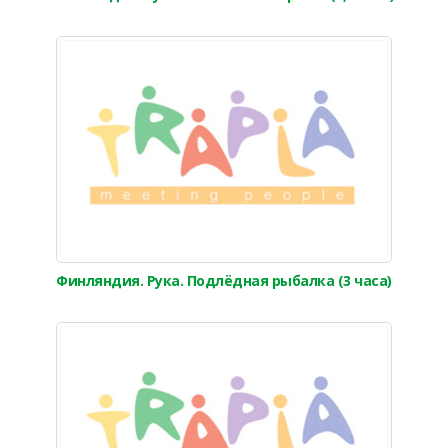
Финляндия. Рука. Подлёдная рыбалка (3 часа)