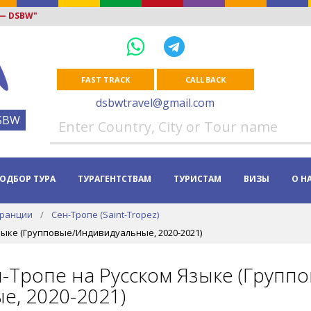
 — DSBW"
FAST TRACK
CALL BACK
dsbwtravel@gmail.com
SBW
ОДБОР ТУРА
ТУРАГЕНТСТВАМ
ТУРИСТАМ
ВИЗЫ
О Н
Франции
Сен-Тропе (Saint-Tropez)
зыке (Групповые/Индивидуальные, 2020-2021)
н-Тропе на Русском Языке (Групп
е, 2020-2021)