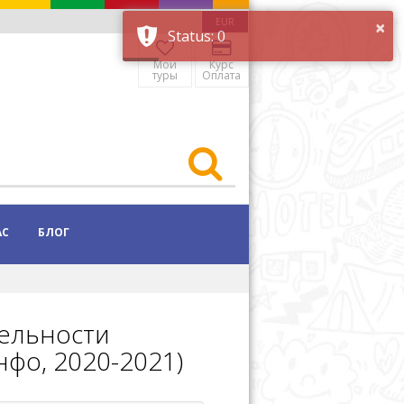
×
EUR
Status: 0
Мои
Курс
туры
Оплата
АС
БЛОГ
тельности
фо, 2020-2021)