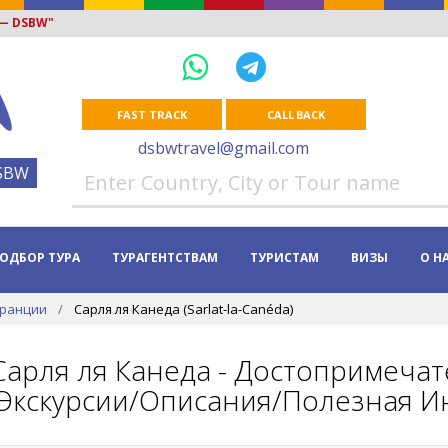
 — DSBW"
FAST TRACK
CALL BACK
dsbwtravel@gmail.com
SBW
ОДБОР ТУРА
ТУРАГЕНТСТВАМ
ТУРИСТАМ
ВИЗЫ
О Н
Франции
Сарля ля Канеда (Sarlat-la-Canéda)
Сарля ля Канеда - Достопримеча
(Экскурсии/Описания/Полезная Ин