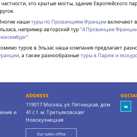
 частности, это крытые мосты, здание Европейского па
ругое.
ногие наши
туры по Провинциям Франции
включают в
льзаса, например авторский тур
"4 Провинции Франции
юксембург".
омимо туров в Эльзас наша компания предлагает раз
ранции
, а также разнообразные
туры в Париж и экскур
ADDRESS
SOCIA
119017 Москва, ул. Пятницкая, дом
ение и
41 с.1. м. Третьяковская/
Новокузнецкая
Our sales office