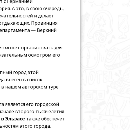
т с Германией
рия. А это, в свою очередь,
чательностей и делает
 отдыхающих. Провинция
департамента — Верхний
и сможет организовать для
обязательным осмотром его
упный город этой
а внесен в список
 в нашем авторском туре
 является его городской
начале второго тысячелетия
 в Эльзасе
также обеспечит
ьностям этого города.