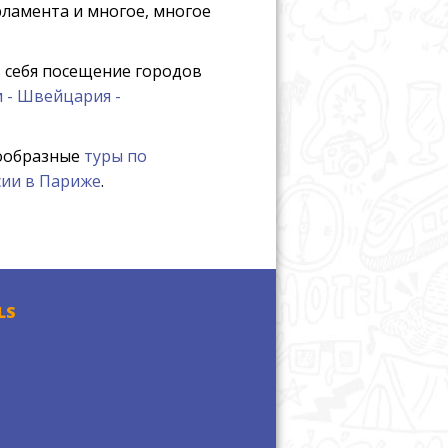
рламента и многое, многое
 себя посещение городов
 - Швейцария -
нообразные
туры по
сии в Париже
.
LS