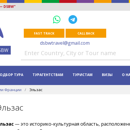
 — DSBW"
FAST TRACK
CALL BACK
dsbwtravel@gmail.com
SBW
ОДБОР ТУРА
ТУРАГЕНТСТВАМ
ТУРИСТАМ
ВИЗЫ
О Н
ии Франции
Эльзас
Эльзас
льзас
— это историко-культурная область, расположен