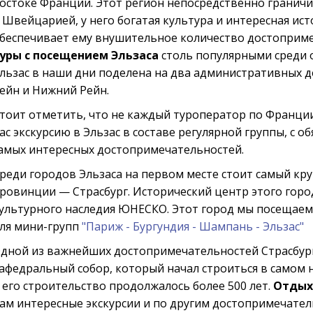
остоке Франции. Этот регион непосредственно граничи
 Швейцарией, у него богатая культура и интересная исто
беспечивает ему внушительное количество достоприме
уры с посещением Эльзаса
столь популярными среди
льзас в наши дни поделена на два административных 
ейн и Нижний Рейн.
тоит отметить, что не каждый туроператор по Франци
ас экскурсию в Эльзас в составе регулярной группы, с 
амых интересных достопримечательностей.
реди городов Эльзаса на первом месте стоит самый кр
ровинции — Страсбург. Исторический центр этого город
ультурного наследия ЮНЕСКО. Этот город мы посещаем
ля мини-групп
"Париж - Бургундия - Шампань - Эльзас"
дной из важнейших достопримечательностей Страсбурга
афедральный собор, который начал строиться в самом 
 его строительство продолжалось более 500 лет.
Отдых
ам интересные экскурсии и по другим достопримечател