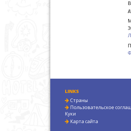
В
д
М
Э
Л
П
Ф
LINKS
Страны
Пользовательское соглаш
Куки
Карта сайта