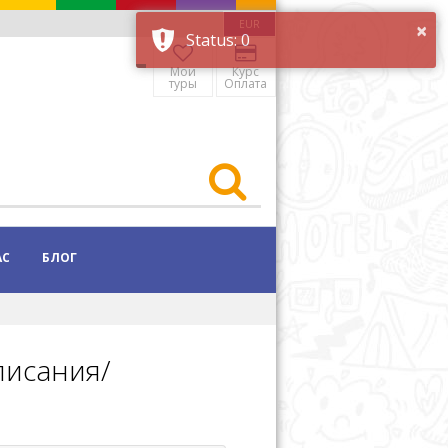
EUR
Мои
Курс
туры
Оплата
АС
БЛОГ
писания/