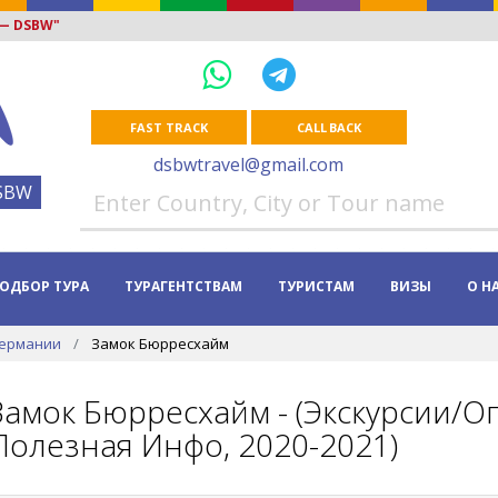
 — DSBW"
FAST TRACK
CALL BACK
dsbwtravel@gmail.com
SBW
ОДБОР ТУРА
ТУРАГЕНТСТВАМ
ТУРИСТАМ
ВИЗЫ
О Н
Германии
Замок Бюрресхайм
Замок Бюрресхайм - (Экскурсии/О
Полезная Инфо, 2020-2021)