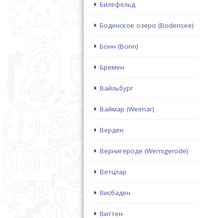
Билефельд
Боденское озеро (Bodensee)
Бонн (Bonn)
Бремен
Вайльбург
Ваймар (Weimar)
Верден
Вернигероде (Wernigerode)
Ветцлар
Висбаден
Виттен