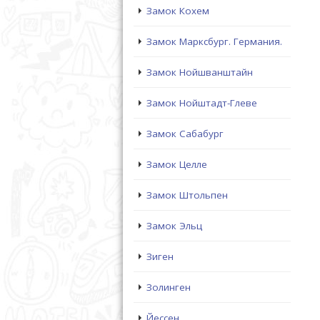
Замок Кохем
Замок Марксбург. Германия.
Замок Нойшванштайн
Замок Нойштадт-Глеве
Замок Сабабург
Замок Целле
Замок Штольпен
Замок Эльц
Зиген
Золинген
Йессен