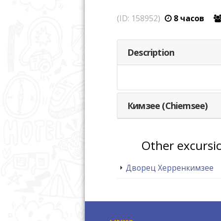
(ID: 158952)
8 часов
Description
Кимзее (Chiemsee)
Other excursi
Дворец Херренкимзее