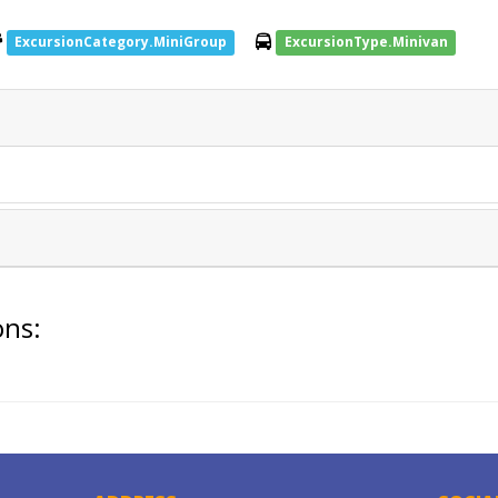
ExcursionCategory.MiniGroup
ExcursionType.Minivan
ons: