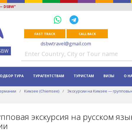
 — DSBW"
FAST TRACK
CALL BACK
dsbwtravel@gmail.com
SBW
ОДБОР ТУРА
ТУРАГЕНТСТВАМ
ТУРИСТАМ
ВИЗЫ
О Н
Германии
Кимзее (Chiemsee)
Экскурсии на Кимзее — групповы
пповая экскурсия на русском язык
ии