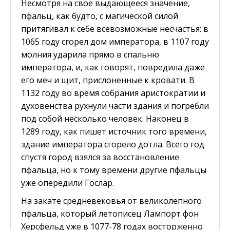
Несмотря на свое выдающееся значение,
пфальц, как будто, с магической силой
притягивал к себе всевозможные несчастья: в
1065 году сгорел дом императора, в 1107 году
молния ударила прямо в спальню
императора, и, как говорят, повредила даже
его меч и щит, прислоненные к кровати. В
1132 году во время собрания аристократии и
духовенства рухнули части здания и погребли
под собой несколько человек. Наконец в
1289 году, как пишет источник того времени,
здание императора сгорело дотла. Всего год
спустя город взялся за восстановление
пфальца, но к тому времени другие пфальцы
уже опередили Гослар.
На закате средневековья от великолепного
пфальца, который летописец Лампорт фон
Херсфельд уже в 1077-78 годах восторженно