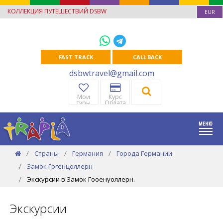
КОЛЛЕКЦИЯ ПУТЕШЕСТВИЙ DSBW
EUR
FAST TRACK
CALL BACK
dsbwtravel@gmail.com
Мои
Курс
туры
Оплата
Страны
Германия
Города Германии
Замок Гогенцоллерн
Экскурсии в Замок Гооенуоллерн.
Экскурсии