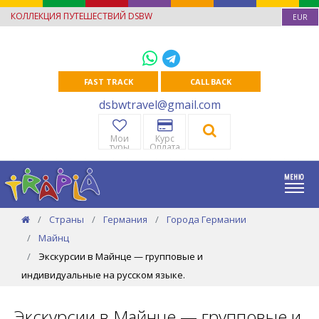
КОЛЛЕКЦИЯ ПУТЕШЕСТВИЙ DSBW
EUR
FAST TRACK
CALL BACK
dsbwtravel@gmail.com
Мои
Курс
туры
Оплата
Страны
Германия
Города Германии
Майнц
Экскурсии в Майнце — групповые и
индивидуальные на русском языке.
Экскурсии в Майнце — групповые и