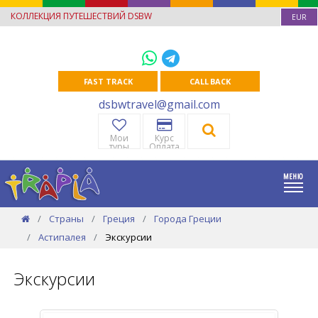
КОЛЛЕКЦИЯ ПУТЕШЕСТВИЙ DSBW
EUR
FAST TRACK
CALL BACK
dsbwtravel@gmail.com
Мои
Курс
туры
Оплата
Страны
Греция
Города Греции
Астипалея
Экскурсии
Экскурсии