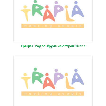
Греция. Родос. Круиз на остров Тилос