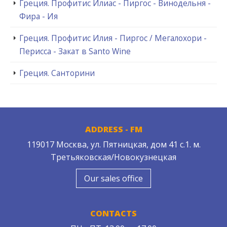
Греция. Профитис Илиас - Пиргос - Винодельня -
Фира - Ия
Греция. Профитис Илия - Пиргос / Мегалохори -
Перисса - Закат в Santo Wine
Греция. Санторини
ADDRESS - FM
119017 Москва, ул. Пятницкая, дом 41 с.1. м.
Третьяковская/Новокузнецкая
Our sales office
CONTACTS