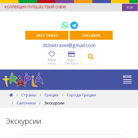
КОЛЛЕКЦИЯ ПУТЕШЕСТВИЙ DSBW
EUR
FAST TRACK
CALL BACK
dsbwtravel@gmail.com
Мои
Курс
туры
Оплата
Страны
Греция
Города Греции
Салоники
Экскурсии
Экскурсии