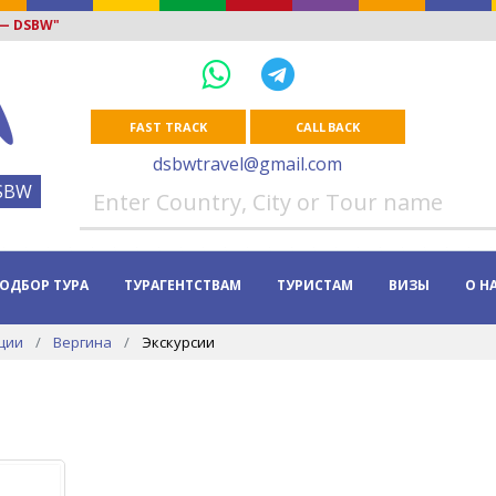
 — DSBW"
FAST TRACK
CALL BACK
dsbwtravel@gmail.com
SBW
ОДБОР ТУРА
ТУРАГЕНТСТВАМ
ТУРИСТАМ
ВИЗЫ
О Н
ции
Вергина
Экскурсии