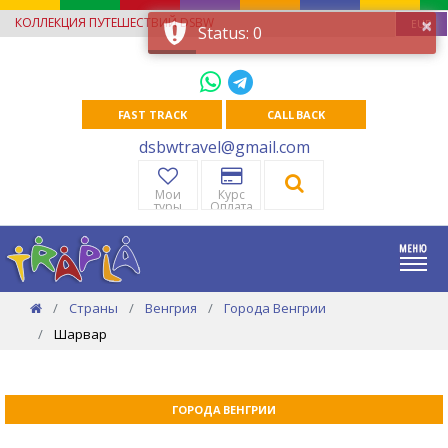
×
КОЛЛЕКЦИЯ ПУТЕШЕСТВИЙ DSBW
EUR
Status: 0
FAST TRACK
CALL BACK
dsbwtravel@gmail.com
Мои
Курс
туры
Оплата
Страны
Венгрия
Города Венгрии
Шарвар
ГОРОДА ВЕНГРИИ