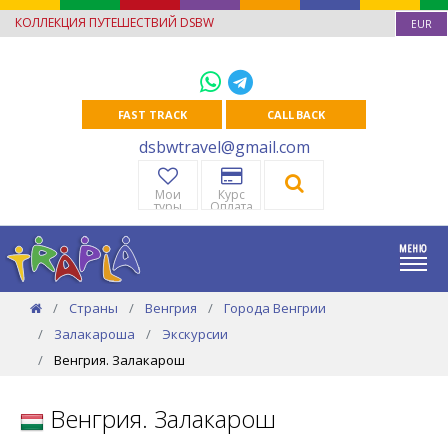
КОЛЛЕКЦИЯ ПУТЕШЕСТВИЙ DSBW
EUR
FAST TRACK
CALL BACK
dsbwtravel@gmail.com
Мои
Курс
туры
Оплата
Страны
Венгрия
Города Венгрии
Залакароша
Экскурсии
Венгрия. Залакарош
Венгрия. Залакарош