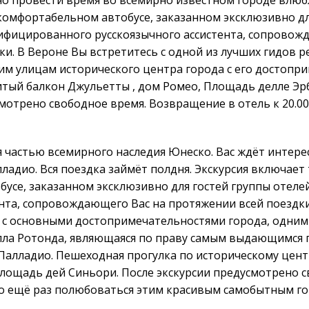
комфортабельном автобусе, заказанном эксклюзивно дл
алифицированного русскоязычного aссистента, сопровож
и. В Вероне Вы встретитесь с одной из лучших гидов 
им улицам исторического центра города с его достопр
итый балкон Джульетты , дом Ромео, Площадь делле Эрб
мотрено свободное время. Возвращение в отель к 20.00
я частью всемирного наследия Юнеско. Вас ждёт интере
лладио. Вся поездка займёт полдня. Экскурсия включает
се, заказанном эксклюзивно для гостей группы отелей 
нта, сопровождающего Вас на протяжении всей поездки.
а с основными достопримечательностями города, одним 
лла Ротонда, являющаяся по праву самым выдающимся
 Палладио. Пешеходная прогулка по историческому цен
 площадь дей Синьори. После экскурсии предусмотрено 
о ещё раз полюбоваться этим красивым самобытным г