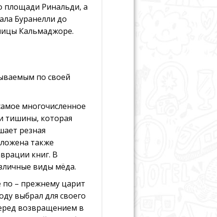
о площади Ринальди, а
ала Буранелли до
улицы Кальмаджоре.
бываемым по своей
 самое многочисленное
 и тишины, которая
шает резная
оложена также
врации книг. В
зличные виды мёда.
е по – прежнему царит
оду выбрал для своего
 перед возвращением в