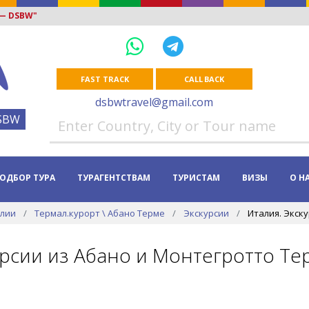
 — DSBW"
FAST TRACK
CALL BACK
dsbwtravel@gmail.com
SBW
ОДБОР ТУРА
ТУРАГЕНТСТВАМ
ТУРИСТАМ
ВИЗЫ
О Н
алии
Термал.курорт \ Абано Терме
Экскурсии
Италия. Экску
урсии из Абано и Монтегротто Те