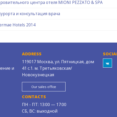
ровительного центра отеля MIONI PEZZATO & SPA
курорта и консультация врача
ermae Hotels 2014
ADDRESS
SOCIA
119017 Москва, ул. Пятницкая, дом
ение и
41 с.1. м. Третьяковская/
Новокузнецкая
Our sales office
CONTACTS
ПН - ПТ: 13:00 — 17:00
СБ, ВС: выходной