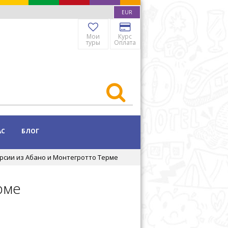
EUR
Мои
Курс
туры
Оплата
АС
БЛОГ
рсии из Абано и Монтегротто Терме
рме