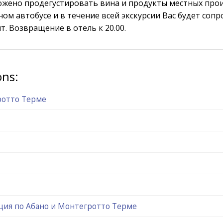
ожено продегустировать вина и продукты местных про
ном автобусе и в течение всей экскурсии Вас будет соп
т. Возвращение в отель к 20.00.
ons:
ротто Терме
ция по Абано и Монтегротто Терме