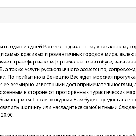
ить один из дней Вашего отдыха этому уникальному г
ди самых красивых и романтичных городов мира, являю
ючает трансфер на комфортабельном автобусе, заказан
B, а также услуги русскоязычного aссистента, сопровож
ки. По прибытию в Венецию Вас ждёт морская прогулка 
с её всемирно известными достопримечательностями, 
ложенным в стороне от проторённых туристических мар
ым шармом. После экскурсии Вам будет предоставлено
святить шопингу или насладиться самобытными блюдам
20.00.
о провести время во всемирно известном городе влюбл