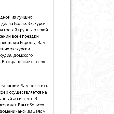
одной из лучших
делла Валле. Экскурсия
я гостей группы отелей
жении всей поездки.
й площади Европы, Вам
ение экскурсии
судия, Домского
. Возвращение в отель
едлагаем Вам посетить
сфер осуществляется на
ычный ассистент. В
асскажет Вам обо всех
 Домениканским Залом