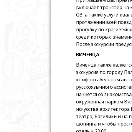
включает трансфер на 
GB, а также услуги кв
протяжении всей поездк
прогулку по красивейш
среди которых: знамен
После экскурсии предус
ВИЧЕНЦА
Виченца также являетс
экскурсия по городу Па
комфортабельном автобу
русскоязычного aссисте
начнётся со знакомств
окружённая парком Ви
искусства архитектора
театра, Базилики и на
шопинга и чтобы прост
отель к 20.00.