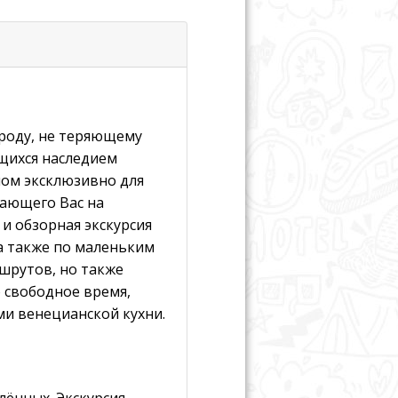
ороду, не теряющему
щихся наследием
ном эксклюзивно для
дающего Вас на
и обзорная экскурсия
а также по маленьким
шрутов, но также
 свободное время,
и венецианской кухни.
ённых. Экскурсия