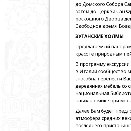
до Домского Собора Са
затем до Церкви Сан Ф
роскошного Дворца дей
Свободное время. Возвр
ЭУГАНСКИЕ ХОЛМЫ
Предлагаемый панорамн
красоте природным пей
В программу экскурсии
в Италии сообщество м
способна перенести Ва
деревянная мебель со 
национальная Библиоте
павильончике при мона
Далее Вам будет предл
атмосфера средних веко
последнего пристанища,