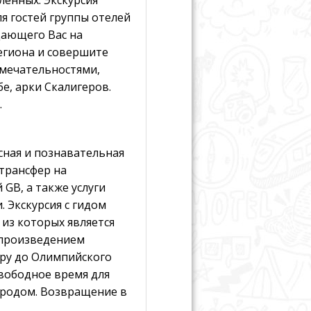
я гостей группы отелей
дающего Вас на
региона и совершите
имечательностями,
е, арки Скалигеров.
.
сная и познавательная
 трансфер на
GB, а также услуги
 Экскурсия с гидом
из которых является
 произведением
тру до Олимпийского
свободное время для
ородом. Возвращение в