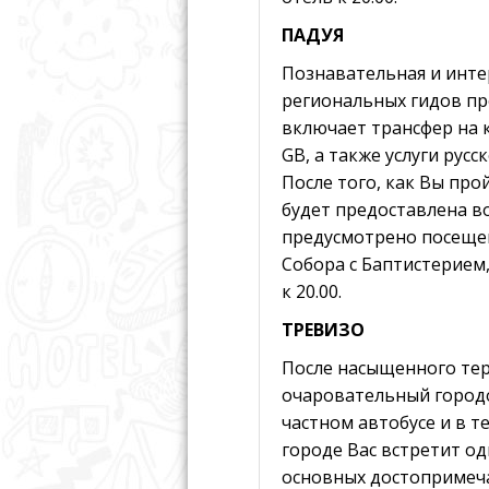
ПАДУЯ
Познавательная и интер
региональных гидов пр
включает трансфер на 
GB, а также услуги рус
После того, как Вы пр
будет предоставлена в
предусмотрено посещен
Собора с Баптистерием
к 20.00.
ТРЕВИЗО
После насыщенного те
очаровательный городо
частном автобусе и в т
городе Вас встретит од
основных достопримеча