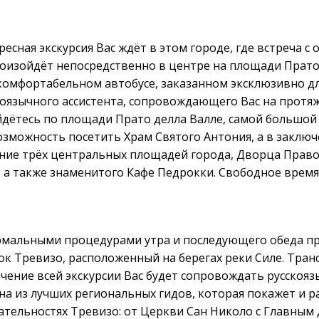
есная экскурсия Вас ждёт в этом городе, где встреча с 
оизойдёт непосредственно в центре на площади Прато 
комфортабельном автобусе, заказанном эксклюзивно дл
скоязычного aссистента, сопровождающего Вас на протя
ойдётесь по площади Прато делла Валле, самой большо
озможность посетить Храм Святого Антония, а в заключ
ие трёх центральных площадей города, Дворца Право
, а также знаменитого Кафе Педрокки. Свободное время
рмальными процедурами утра и последующего обеда пр
к Тревизо, расположенный на берегах реки Силе. Тран
ечение всей экскурсии Вас будет сопровождать русскояз
на из лучших региональных гидов, которая покажет и р
тельностях Тревизо: от Церкви Сан Николо с Главным