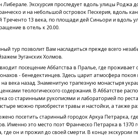
н Либерале. Экскурсия проследует вдоль улицы Роджа д
ранческо и на небольшой островок Пескерия, вдоль кан
 Треченто 13 века, по площади дей Синьори и вдоль 
ащение в отель к 20.00.
ый тур позволит Вам насладиться прежде всего неза
зажем Эуганских Холмов.
 входит посещение Аббатства в Пралье, где проживает
онахов - бенедектинцев. Здесь царит атмосфера покоя
с на века назад. Знаменитую трапезную монастыря укра
сценками теологического содержания. В Аббатстве расп
ка со старинными рукописями и лабораторией по реста
стыре можно приобрести травы и настойки, а также ра
ожено посетить старинный городок Aркуа Петрарка, гд
в. Именно это место поэт Франческо Петрарка в 1370 г
 где он и прожил до своей смерти. В конце экскурсии