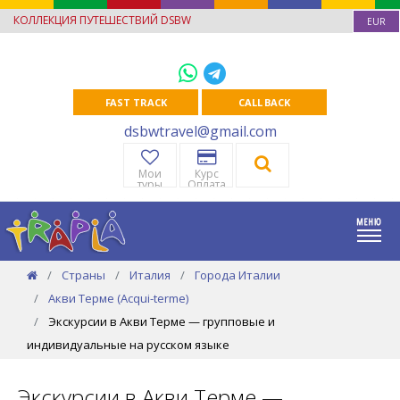
КОЛЛЕКЦИЯ ПУТЕШЕСТВИЙ DSBW
EUR
FAST TRACK
CALL BACK
dsbwtravel@gmail.com
Мои
Курс
туры
Оплата
Страны
Италия
Города Италии
Акви Терме (Acqui-terme)
Экскурсии в Акви Терме — групповые и
индивидуальные на русском языке
Экскурсии в Акви Терме —