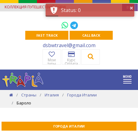
×
КОЛЛЕКЦИЯ ПУТЕШЕСТВИЙ DSBW
EUR
Status: 0
FAST TRACK
CALL BACK
dsbwtravel@gmail.com
Мои
Курс
туры
Оплата
Страны
Италия
Города Италии
Бароло
ГОРОДА ИТАЛИИ