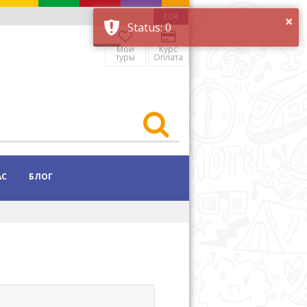
×
EUR
Status: 0
Мои
Курс
туры
Оплата
АС
БЛОГ