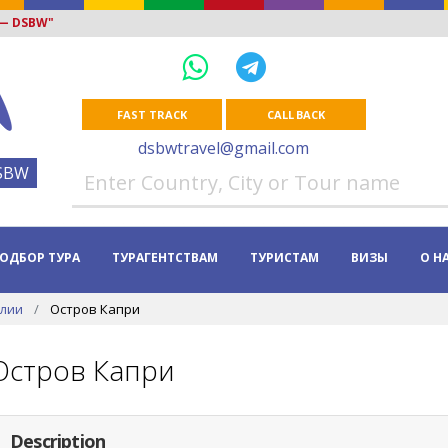
 — DSBW"
FAST TRACK
CALL BACK
dsbwtravel@gmail.com
SBW
ОДБОР ТУРА
ТУРАГЕНТСТВАМ
ТУРИСТАМ
ВИЗЫ
О Н
алии
Остров Капри
Остров Капри
Description