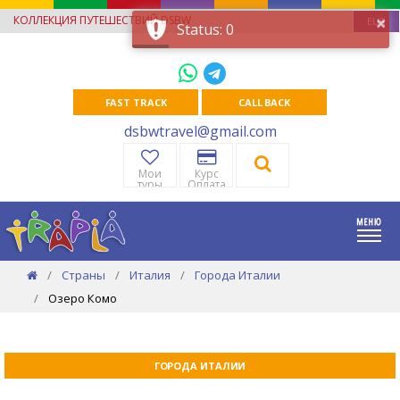
×
КОЛЛЕКЦИЯ ПУТЕШЕСТВИЙ DSBW
EUR
Status: 0
FAST TRACK
CALL BACK
dsbwtravel@gmail.com
Мои
Курс
туры
Оплата
Страны
Италия
Города Италии
Озеро Комо
ГОРОДА ИТАЛИИ