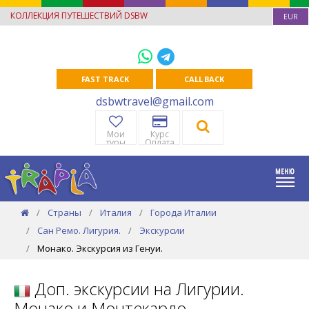
КОЛЛЕКЦИЯ ПУТЕШЕСТВИЙ DSBW
EUR
FAST TRACK
CALL BACK
dsbwtravel@gmail.com
Мои
Курс
туры
Оплата
Страны
Италия
Города Италии
Сан Ремо. Лигурия.
Экскурсии
Монако. Экскурсия из Генуи.
Доп. экскурсии на Лигурии.
Монако и Монтекарло