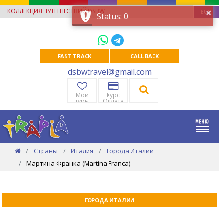
×
КОЛЛЕКЦИЯ ПУТЕШЕСТВИЙ DSBW
EUR
Status: 0
FAST TRACK
CALL BACK
dsbwtravel@gmail.com
Мои
Курс
туры
Оплата
Страны
Италия
Города Италии
Мартина Франка (Martina Franca)
ГОРОДА ИТАЛИИ