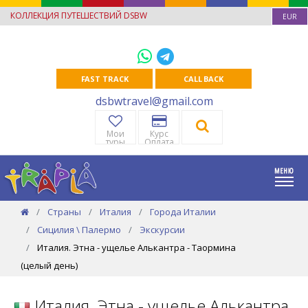
КОЛЛЕКЦИЯ ПУТЕШЕСТВИЙ DSBW
EUR
FAST TRACK
CALL BACK
dsbwtravel@gmail.com
Мои
Курс
туры
Оплата
Страны
Италия
Города Италии
Сицилия \ Палермо
Экскурсии
Италия. Этна - ущелье Алькантра - Таормина
(целый день)
Италия. Этна - ущелье Алькантра