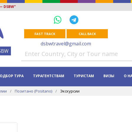
 — DSBW"
FAST TRACK
CALL BACK
dsbwtravel@gmail.com
SBW
ОДБОР ТУРА
ТУРАГЕНТСТВАМ
ТУРИСТАМ
ВИЗЫ
О Н
алии
Позитано (Positano)
Экскурсии