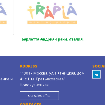
Барлетта-Андрия-Трани. Италия.
ADDRESS
SOCIA
119017 Москва, ул. Пятницкая, дом
ение и
41 с.1. м. Третьяковская/
Новокузнецкая
Our sales office
CONTACTS