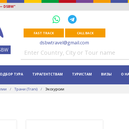
 — DSBW"
FAST TRACK
CALL BACK
dsbwtravel@gmail.com
SBW
ОДБОР ТУРА
ТУРАГЕНТСТВАМ
ТУРИСТАМ
ВИЗЫ
О Н
алии
Трани (Trani)
Экскурсии