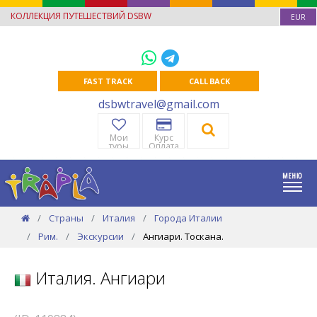
КОЛЛЕКЦИЯ ПУТЕШЕСТВИЙ DSBW
EUR
FAST TRACK
CALL BACK
dsbwtravel@gmail.com
Мои
Курс
туры
Оплата
Страны
Италия
Города Италии
Рим.
Экскурсии
Ангиари. Тоскана.
Италия. Ангиари