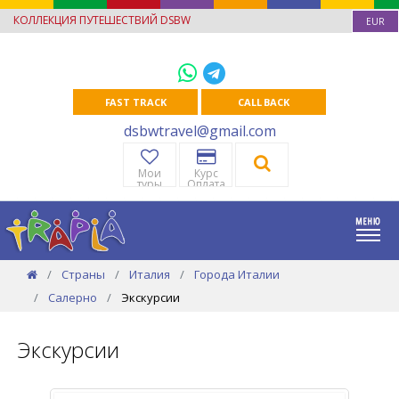
КОЛЛЕКЦИЯ ПУТЕШЕСТВИЙ DSBW
EUR
FAST TRACK
CALL BACK
dsbwtravel@gmail.com
Мои
Курс
туры
Оплата
Страны
Италия
Города Италии
Салерно
Экскурсии
Экскурсии