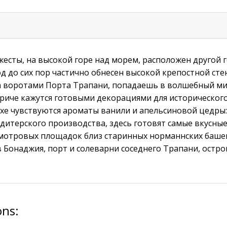
жесты, на высокой горе над морем, расположен другой 
од до сих пор частично обнесен высокой крепостной сте
 воротами Порта Трапани, попадаешь в волшебный мир
Эриче кажутся готовыми декорациями для историческог
ухе чувствуются ароматы ванили и апельсиновой цедры:
дитерского производства, здесь готовят самые вкусны
смотровых площадок близ старинных норманнских баше
 Бонаджия, порт и солеварни соседнего Трапани, остро
ons: