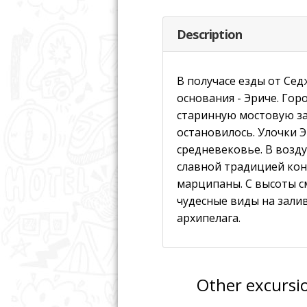
Description
В получасе езды от Сед
основания - Эриче. Гор
старинную мостовую за
остановилось. Улочки 
средневековье. В возд
славной традицией кон
марципаны. С высоты 
чудесные виды на залив
архипелага.
Other excursi