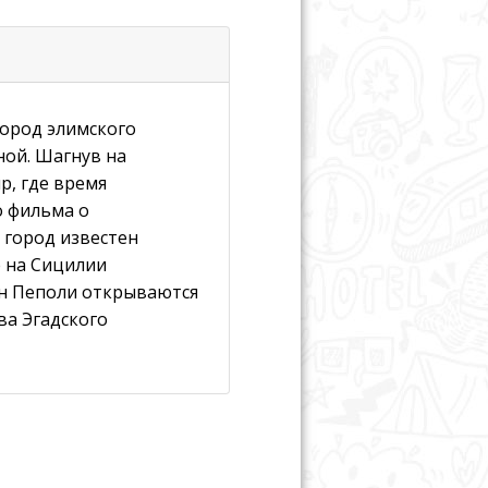
город элимского
ной. Шагнув на
, где время
о фильма о
 город известен
е на Сицилии
н Пеполи открываются
ва Эгадского