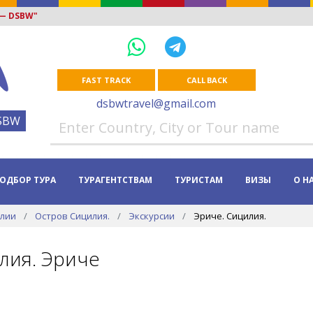
 — DSBW"
FAST TRACK
CALL BACK
dsbwtravel@gmail.com
SBW
ОДБОР ТУРА
ТУРАГЕНТСТВАМ
ТУРИСТАМ
ВИЗЫ
О Н
алии
Остров Сицилия.
Экскурсии
Эриче. Сицилия.
лия. Эриче