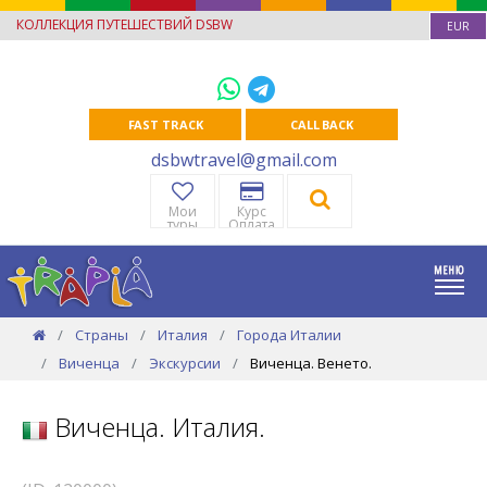
КОЛЛЕКЦИЯ ПУТЕШЕСТВИЙ DSBW
EUR
FAST TRACK
CALL BACK
dsbwtravel@gmail.com
Мои
Курс
туры
Оплата
Страны
Италия
Города Италии
Виченца
Экскурсии
Виченца. Венето.
Виченца. Италия.