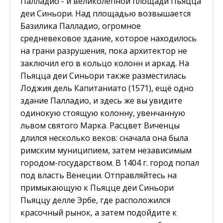
Палладио - и великолепной площади Пьяцца
деи Синьори. Над площадью возвышается
Базилика Палладио, огромное
средневековое здание, которое находилось
на грани разрушения, пока архитектор не
заключил его в кольцо колонн и аркад. На
Пьяцца деи Синьори также разместилась
Лоджия дель Капитаниато (1571), ещё одно
здание Палладио, и здесь же вы увидите
одинокую стоящую колонну, увенчанную
львом святого Марка. Расцвет Виченцы
длился несколько веков: сначала она была
римским муниципием, затем независимым
городом-государством. В 1404 г. город попал
под власть Венеции. Отправляйтесь на
примыкающую к Пьяцце деи Синьори
Пьяццу делле Эрбе, где расположился
красочный рынок, а затем подойдите к