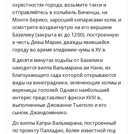
окрестностях города, возьмите такси и
отправляйтесь в колыбель Виченцы, на
Монте-Берико, заросший кипарисами холм, и
осмотрите воздвигнутую на его вершине
Базилику (закрыта вс до 12:00), построенную
в честь Девы Марии, дважды явившейся
городу во время эпидемии чумы в XV в.
В десяти минутах ходьбы от Базилики
находится вилла Вальмарана аи Нани, из
благоухающего сада которой открываются
виды на виноградники, зеленеющие холмы и
вереницы тополей. Однако наибольший
интерес представляют фрески XVIII в.,
выполненные Джованни Тьеполо и его
сыном, Джандоменико.
До виллы Капра-Вальмарана, построенный
по проекту Палладио, более известной под