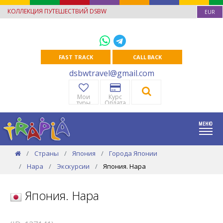
КОЛЛЕКЦИЯ ПУТЕШЕСТВИЙ DSBW
EUR
FAST TRACK
CALL BACK
dsbwtravel@gmail.com
Мои
Курс
туры
Оплата
Страны
Япония
Города Японии
Нара
Экскурсии
Япония. Нара
Япония. Нара