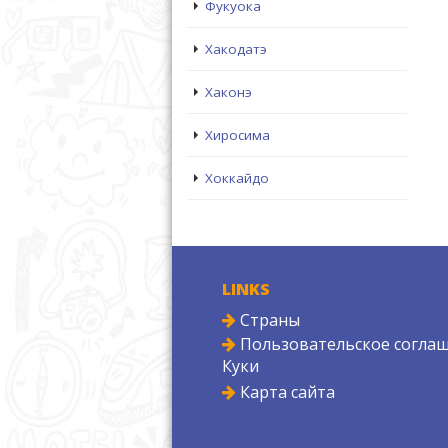
Фукуока
Хакодатэ
Хаконэ
Хиросима
Хоккайдо
LINKS
Страны
Пользовательское соглаш
Куки
Карта сайта