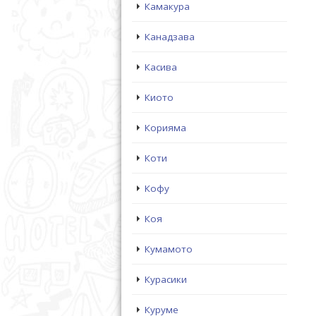
Камакура
Канадзава
Касива
Киото
Корияма
Коти
Кофу
Коя
Кумамото
Курасики
Куруме