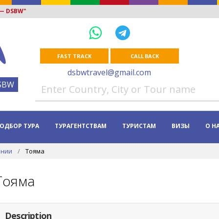
 — DSBW"
FAST TRACK
CALL BACK
dsbwtravel@gmail.com
SBW
ОДБОР ТУРА
ТУРАГЕНТСТВАМ
ТУРИСТАМ
ВИЗЫ
О Н
онии
Тояма
Тояма
Description