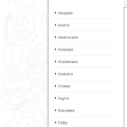
Аваджи
Акита
Амагасаки
Аомори
Асахикава
Асикага
Атами
Ацуги
Вакаяма
Гифу