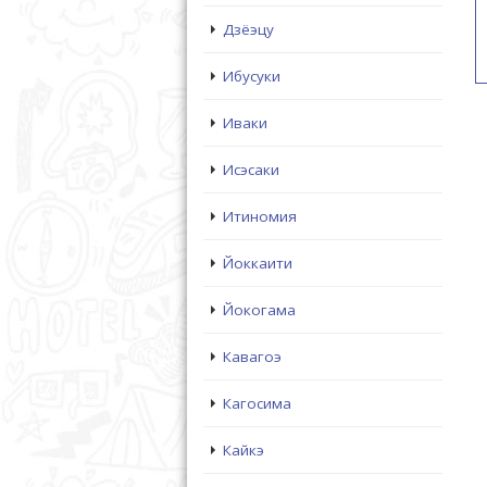
Дзёэцу
Ибусуки
Иваки
Исэсаки
Итиномия
Йоккаити
Йокогама
Кавагоэ
Кагосима
Кайкэ