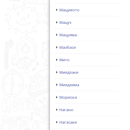
Мацумото
Мацуэ
Мацуяма
Маэбаси
Мито
Миядзаки
Миядзима
Мориока
Нагано
Нагасаки