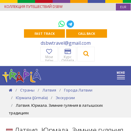
КОЛЛЕКЦИЯ ПУТЕШЕСТВИЙ DSBW
EUR
FAST TRACK
CALL BACK
dsbwtravel@gmail.com
Мои
Курс
туры
Оплата
Страны
Латвия
Города Латвии
Юрмала (Jūrmala)
Экскурсии
Латвия. Юрмала. Зимние гуляния в латышских
традициях
Латвия. Юрмала. Зимние гуляния