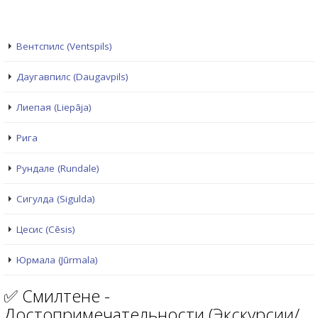
Вентспилс (Ventspils)
Даугавпилс (Daugavpils)
Лиепая (Liepāja)
Рига
Рундале (Rundale)
Сигулда (Sigulda)
Цесис (Cēsis)
Юрмала (Jūrmala)
✅ Смилтене -
Достопримечательности (Экскурсии/