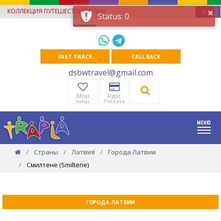
×
КОЛЛЕКЦИЯ ПУТЕШЕСТВИЙ DSBW
EUR
Status: 0
FAST TRACK
CALL BACK
dsbwtravel@gmail.com
Мои
Курс
туры
Оплата
Страны
Латвия
Города Латвии
Смилтене (Smiltene)
ГОРОДА ЛАТВИИ